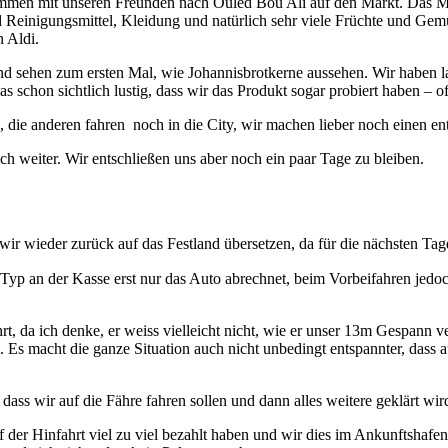
mmen mit unseren Freunden nach Ouled Bou Ali auf den Markt. Das Mark
Reinigungsmittel, Kleidung und natürlich sehr viele Früchte und Gemüs
n Aldi.
d sehen zum ersten Mal, wie Johannisbrotkerne aussehen. Wir haben lang
das schon sichtlich lustig, dass wir das Produkt sogar probiert haben – 
, die anderen fahren noch in die City, wir machen lieber noch einen e
 weiter. Wir entschließen uns aber noch ein paar Tage zu bleiben.
wir wieder zurück auf das Festland übersetzen, da für die nächsten Ta
der Typ an der Kasse erst nur das Auto abrechnet, beim Vorbeifahren j
hrt, da ich denke, er weiss vielleicht nicht, wie er unser 13m Gespann ve
ren. Es macht die ganze Situation auch nicht unbedingt entspannter, da
dass wir auf die Fähre fahren sollen und dann alles weitere geklärt w
uf der Hinfahrt viel zu viel bezahlt haben und wir dies im Ankunftshaf