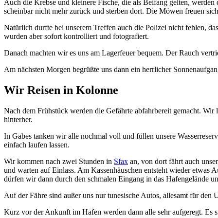
Auch die Krebse und kleinere Fische, die als Beifang gelten, werden
scheinbar nicht mehr zurück und sterben dort. Die Möwen freuen sich
Natürlich durfte bei unserem Treffen auch die Polizei nicht fehlen, 
wurden aber sofort kontrolliert und fotografiert.
Danach machten wir es uns am Lagerfeuer bequem. Der Rauch vertri
Am nächsten Morgen begrüßte uns dann ein herrlicher Sonnenaufgang,
Wir Reisen in Kolonne
Nach dem Frühstück werden die Gefährte abfahrbereit gemacht. Wir l
hinterher.
In Gabes tanken wir alle nochmal voll und füllen unsere Wasserreser
einfach laufen lassen.
Wir kommen nach zwei Stunden in
Sfax
an, von dort fährt auch unse
und warten auf Einlass. Am Kassenhäuschen entsteht wieder etwas Au
dürfen wir dann durch den schmalen Eingang in das Hafengelände und
Auf der Fähre sind außer uns nur tunesische Autos, allesamt für den U
Kurz vor der Ankunft im Hafen werden dann alle sehr aufgeregt. Es si