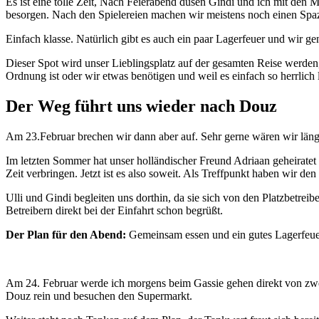
Es ist eine tolle Zeit, Nach Feierabend düsen Gindi und ich mit den 
besorgen. Nach den Spielereien machen wir meistens noch einen Sp
Einfach klasse. Natürlich gibt es auch ein paar Lagerfeuer und wir 
Dieser Spot wird unser Lieblingsplatz auf der gesamten Reise werden,
Ordnung ist oder wir etwas benötigen und weil es einfach so herrlich l
Der Weg führt uns wieder nach Douz
Am 23.Februar brechen wir dann aber auf. Sehr gerne wären wir läng
Im letzten Sommer hat unser holländischer Freund Adriaan geheirate
Zeit verbringen. Jetzt ist es also soweit. Als Treffpunkt haben wir 
Ulli und Gindi begleiten uns dorthin, da sie sich von den Platzbetre
Betreibern direkt bei der Einfahrt schon begrüßt.
Der Plan für den Abend:
Gemeinsam essen und ein gutes Lagerfeuer.
Am 24. Februar werde ich morgens beim Gassie gehen direkt von zwe
Douz rein und besuchen den Supermarkt.