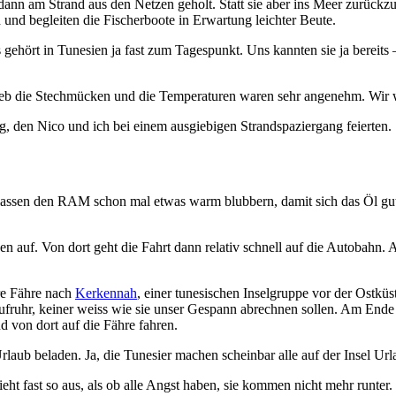
 dann am Strand aus den Netzen geholt. Statt sie aber ins Meer zurück
 und begleiten die Fischerboote in Erwartung leichter Beute.
das gehört in Tunesien ja fast zum Tagespunkt. Uns kannten sie ja berei
eb die Stechmücken und die Temperaturen waren sehr angenehm. Wir w
 den Nico und ich bei einem ausgiebigen Strandspaziergang feierten.
assen den RAM schon mal etwas warm blubbern, damit sich das Öl gut 
ven auf. Von dort geht die Fahrt dann relativ schnell auf die Autoba
re Fähre nach
Kerkennah
, einer tunesischen Inselgruppe vor der Ostküs
fruhr, keiner weiss wie sie unser Gespann abrechnen sollen. Am Ende 
 von dort auf die Fähre fahren.
rlaub beladen. Ja, die Tunesier machen scheinbar alle auf der Insel Ur
eht fast so aus, als ob alle Angst haben, sie kommen nicht mehr runter