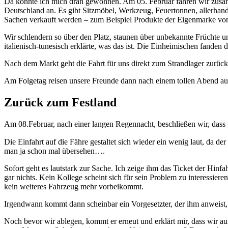
Da könnte ich mich dran gewöhnen. Am 05.
Februar fahren wir zusa
Deutschland an. Es gibt Sitzmöbel, Werkzeug, Feuertonnen, allerhand 
Sachen verkauft werden – zum Beispiel Produkte der Eigenmarke vo
Wir schlendern so über den Platz, staunen über unbekannte Früchte un
italienisch-tunesisch erklärte, was das ist. Die Einheimischen fanden 
Nach dem Markt geht die Fahrt für uns direkt zum Strandlager zurück
Am Folgetag reisen unsere Freunde dann nach einem tollen Abend auch
Zurück zum Festland
Am 08.Februar, nach einer langen Regennacht, beschließen wir, dass 
Die Einfahrt auf die Fähre gestaltet sich wieder ein wenig laut, da 
man ja schon mal übersehen….
Sofort geht es lautstark zur Sache. Ich zeige ihm das Ticket der Hinfa
gar nichts. Kein Kollege scheint sich für sein Problem zu interessie
kein weiteres Fahrzeug mehr vorbeikommt.
Irgendwann kommt dann scheinbar ein Vorgesetzter, der ihm anweist, 
Noch bevor wir ablegen, kommt er erneut und erklärt mir, dass wir a