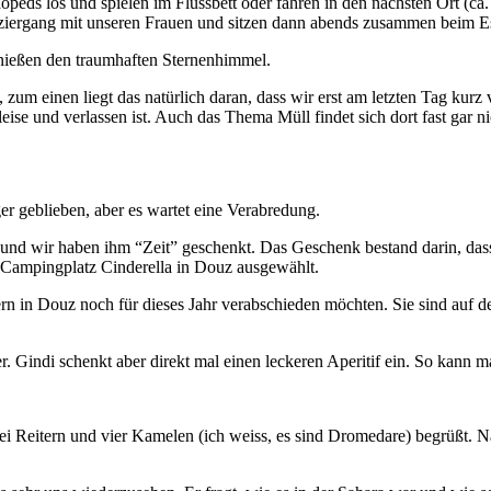
Mopeds los und spielen im Flussbett oder fahren in den nächsten Ort (c
aziergang mit unseren Frauen und sitzen dann abends zusammen beim 
genießen den traumhaften Sternenhimmel.
 zum einen liegt das natürlich daran, dass wir erst am letzten Tag kurz
eise und verlassen ist. Auch das Thema Müll findet sich dort fast gar n
er geblieben, aber es wartet eine Verabredung.
t und wir haben ihm “Zeit” geschenkt. Das Geschenk bestand darin, das
den Campingplatz Cinderella in Douz ausgewählt.
ibern in Douz noch für dieses Jahr verabschieden möchten.
Sie sind auf 
 Gindi schenkt aber direkt mal einen leckeren Aperitif ein. So kann
i Reitern und vier Kamelen (ich weiss, es sind Dromedare) begrüßt.