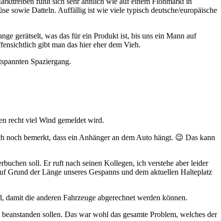
ttreiben fühlt sich sehr ähnlich wie auf einem Flohmarkt in
e sowie Datteln. Auffällig ist wie viele typisch deutsche/europäische
e gerätselt, was das für ein Produkt ist, bis uns ein Mann auf
offensichtlich gibt man das hier eher dem Vieh.
ntspannten Spaziergang.
gen recht viel Wind gemeldet wird.
edoch noch bemerkt, dass ein Anhänger an dem Auto hängt.
😉 Das kann
rbuchen soll. Er ruft nach seinen Kollegen, ich verstehe aber leider
ss auf Grund der Länge unseres Gespanns und dem aktuellen Halteplatz
ird, damit die anderen Fahrzeuge abgerechnet werden können.
en beanstanden sollen. Das war wohl das gesamte Problem, welches der