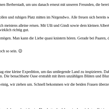
inen Berberstadt, um uns danach erneut mit unseren Freunden, die berei
tollen und ruhigen Platz mitten im Nirgendwo.
Alle freuen sich bereits
 meistens alleine reisen. Mit Ulli und Gindi sowie dem kleinen Albert 
irklich richtig gut.
d mögen. Man kann die Liebe quasi knistern hören. Gerade bei Paaren, d
och so sein. 😉
g eine kleine Expedition, um das umliegende Land zu inspizieren. Dabe
en. Die benachbarte Oase erstrahlt mit ihren unzähligen Blüten und Bl
 einig, wir ziehen um. Schnell bekommen wir die beiden Frauen überz