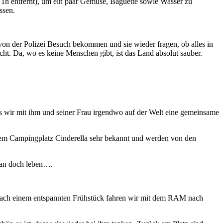
a. 1h entfernt), um ein paar Gemüse, Baguette sowie Wasser zu
Essen.
 von der Polizei Besuch bekommen und sie wieder fragen, ob alles in
icht. Da, wo es keine Menschen gibt, ist das Land absolut sauber.
s wir mit ihm und seiner Frau irgendwo auf der Welt eine gemeinsame
dem Campingplatz Cinderella sehr bekannt und werden von den
 man doch leben….
 Nach einem entspannten Frühstück fahren wir mit dem RAM nach