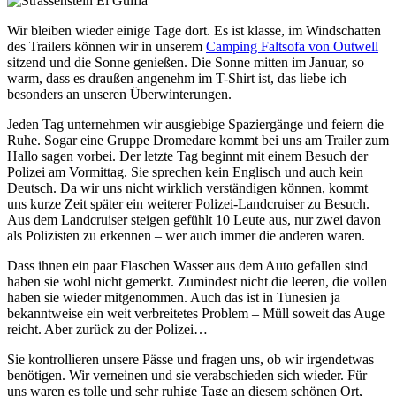
Wir bleiben wieder einige Tage dort. Es ist klasse, im Windschatten
des Trailers können wir in unserem
Camping Faltsofa von Outwell
sitzend und die Sonne genießen. Die Sonne mitten im Januar, so
warm, dass es draußen angenehm im T-Shirt ist, das liebe ich
besonders an unseren Überwinterungen.
Jeden Tag unternehmen wir ausgiebige Spaziergänge und feiern die
Ruhe. Sogar eine Gruppe Dromedare kommt bei uns am Trailer zum
Hallo sagen vorbei. Der letzte Tag beginnt mit einem Besuch der
Polizei am Vormittag. Sie sprechen kein Englisch und auch kein
Deutsch. Da wir uns nicht wirklich verständigen können, kommt
uns kurze Zeit später ein weiterer Polizei-Landcruiser zu Besuch.
Aus dem Landcruiser steigen gefühlt 10 Leute aus, nur zwei davon
als Polizisten zu erkennen – wer auch immer die anderen waren.
Dass ihnen ein paar Flaschen Wasser aus dem Auto gefallen sind
haben sie wohl nicht gemerkt. Zumindest nicht die leeren, die vollen
haben sie wieder mitgenommen. Auch das ist in Tunesien ja
bekanntweise ein weit verbreitetes Problem – Müll soweit das Auge
reicht. Aber zurück zu der Polizei…
Sie kontrollieren unsere Pässe und fragen uns, ob wir irgendetwas
benötigen. Wir verneinen und sie verabschieden sich wieder. Für
uns waren es tolle und sehr ruhige Tage an diesem schönen Ort,