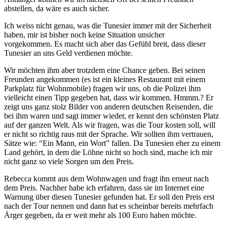
abstellen, da wäre es auch sicher.
Ich weiss nicht genau, was die Tunesier immer mit der Sicherheit
haben, mir ist bisher noch keine Situation unsicher
vorgekommen.
Es macht sich aber das Gefühl breit, dass dieser
Tunesier an uns Geld verdienen möchte.
Wir möchten ihm aber trotzdem eine Chance geben. Bei seinen
Freunden angekommen (es ist ein kleines Restaurant mit einem
Parkplatz für Wohnmobile) fragen wir uns, ob die Polizei ihm
vielleicht einen Tipp gegeben hat, dass wir kommen. Hmmm.?
Er
zeigt uns ganz stolz Bilder von anderen deutschen Reisenden, die
bei ihm waren und sagt immer wieder, er kennt den schönsten Platz
auf der ganzen Welt. Als wir fragen, was die Tour kosten soll, will
er nicht so richtig raus mit der Sprache. Wir sollten ihm vertrauen,
Sätze wie: “Ein Mann, ein Wort” fallen.
Da Tunesien eher zu einem
Land gehört, in dem die Löhne nicht so hoch sind, mache ich mir
nicht ganz so viele Sorgen um den Preis.
Rebecca kommt aus dem Wohnwagen und fragt ihn erneut nach
dem Preis. Nachher habe ich erfahren, dass sie im Internet eine
Warnung über diesen Tunesier gefunden hat. Er soll den Preis erst
nach der Tour nennen und dann hat es scheinbar bereits mehrfach
Ärger gegeben, da er weit mehr als 100 Euro haben möchte.