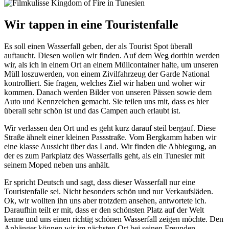
Wir tappen in eine Touristenfalle
Es soll einen Wasserfall geben, der als Tourist Spot überall
auftaucht. Diesen wollen wir finden. Auf dem Weg dorthin werden
wir, als ich in einem Ort an einem Müllcontainer halte, um unseren
Müll loszuwerden, von einem Zivilfahrzeug der Garde National
kontrolliert. Sie fragen, welches Ziel wir haben und woher wir
kommen. Danach werden Bilder von unseren Pässen sowie dem
Auto und Kennzeichen gemacht. Sie teilen uns mit, dass es hier
überall sehr schön ist und das Campen auch erlaubt ist.
Wir verlassen den Ort und es geht kurz darauf steil bergauf. Diese
Straße ähnelt einer kleinen Passstraße. Vom Bergkamm haben wir
eine klasse Aussicht über das Land.
Wir finden die Abbiegung, an
der es zum Parkplatz des Wasserfalls geht, als ein Tunesier mit
seinem Moped neben uns anhält.
Er spricht Deutsch und sagt, dass dieser Wasserfall nur eine
Touristenfalle sei. Nicht besonders schön und nur Verkaufsläden.
Ok, wir wollten ihn uns aber trotzdem ansehen, antwortete ich.
Daraufhin teilt er mit, dass er den schönsten Platz auf der Welt
kenne und uns einen richtig schönen Wasserfall zeigen möchte.
Den
Anhänger können wir im nächsten Ort bei seinen Freunden