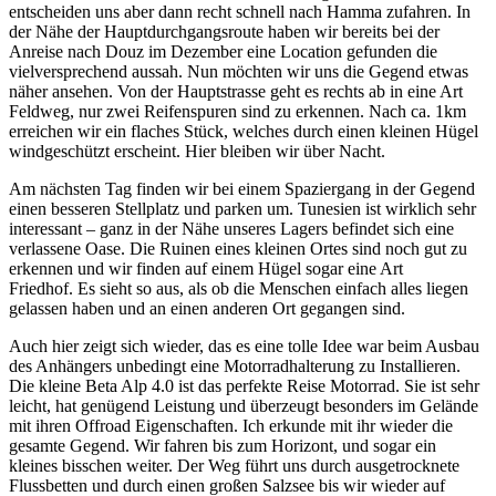
entscheiden uns aber dann recht schnell nach Hamma zufahren. In
der Nähe der Hauptdurchgangsroute haben wir bereits bei der
Anreise nach Douz im Dezember eine Location gefunden die
vielversprechend aussah. Nun möchten wir uns die Gegend etwas
näher ansehen. Von der Hauptstrasse geht es rechts ab in eine Art
Feldweg, nur zwei Reifenspuren sind zu erkennen. Nach ca. 1km
erreichen wir ein flaches Stück, welches durch einen kleinen Hügel
windgeschützt erscheint. Hier bleiben wir über Nacht.
Am nächsten Tag finden wir bei einem Spaziergang in der Gegend
einen besseren Stellplatz und parken um. Tunesien ist wirklich sehr
interessant – ganz in der Nähe unseres Lagers befindet sich eine
verlassene Oase. Die Ruinen eines kleinen Ortes sind noch gut zu
erkennen und wir finden auf einem Hügel sogar eine Art
Friedhof.
Es sieht so aus, als ob die Menschen einfach alles liegen
gelassen haben und an einen anderen Ort gegangen sind.
Auch hier zeigt sich wieder, das es eine tolle Idee war beim Ausbau
des Anhängers unbedingt eine Motorradhalterung zu Installieren.
Die kleine Beta Alp 4.0 ist das perfekte Reise Motorrad. Sie ist sehr
leicht, hat genügend Leistung und überzeugt besonders im Gelände
mit ihren Offroad Eigenschaften.
Ich erkunde mit ihr wieder die
gesamte Gegend. Wir fahren bis zum Horizont, und sogar ein
kleines bisschen weiter. Der Weg führt uns durch ausgetrocknete
Flussbetten und durch einen großen Salzsee bis wir wieder auf