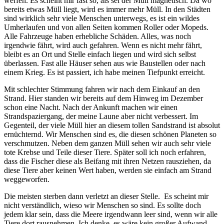
werfen. Es scheint mir fast so, als sei der Müll magnetisch. Da wo
bereits etwas Müll liegt, wird es immer mehr Müll. In den Städten
sind wirklich sehr viele Menschen unterwegs, es ist ein wildes
Umherlaufen und von allen Seiten kommen Roller oder Mopeds.
Alle Fahrzeuge haben erhebliche Schäden. Alles, was noch
irgendwie fährt, wird auch gefahren. Wenn es nicht mehr fährt,
bleibt es an Ort und Stelle einfach liegen und wird sich selbst
überlassen.
Fast alle Häuser sehen aus wie Baustellen oder nach
einem Krieg. Es ist passiert, ich habe meinen Tiefpunkt erreicht.
Mit schlechter Stimmung fahren wir nach dem Einkauf an den
Strand. Hier standen wir bereits auf dem Hinweg im Dezember
schon eine Nacht. Nach der Ankunft machen wir einen
Strandspaziergang, der meine Laune aber nicht verbessert. Im
Gegenteil, der viele Müll hier an diesem tollen Sandstrand ist absolut
ernüchternd. Wir Menschen sind es, die diesen schönen Planeten so
verschmutzen. Neben dem ganzen Müll sehen wir auch sehr viele
tote Krebse und Teile dieser Tiere. Später soll ich noch erfahren,
dass die Fischer diese als Beifang mit ihren Netzen rausziehen, da
diese Tiere aber keinen Wert haben, werden sie einfach am Strand
weggeworfen.
Die meisten sterben dann verletzt an dieser Stelle. Es scheint mir
nicht verständlich, wieso wir Menschen so sind. Es sollte doch
jedem klar sein, dass die Meere irgendwann leer sind, wenn wir alle
Tiere dort rausnehmen. Ich denke, es wäre kein großer Aufwand,