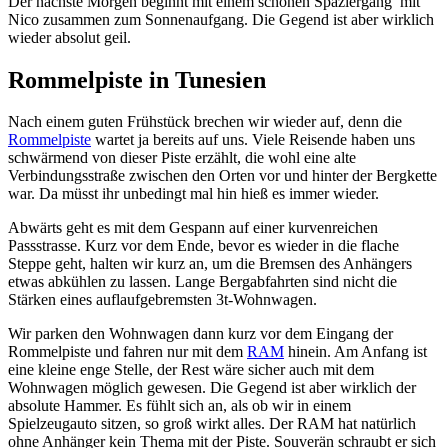
Der nächste Morgen beginnt mit einem schönen Spaziergang mit
Nico zusammen zum Sonnenaufgang. Die Gegend ist aber wirklich
wieder absolut geil.
Rommelpiste in Tunesien
Nach einem guten Frühstück brechen wir wieder auf, denn die
Rommelpiste
wartet ja bereits auf uns. Viele Reisende haben uns
schwärmend von dieser Piste erzählt, die wohl eine alte
Verbindungsstraße zwischen den Orten vor und hinter der Bergkette
war. Da müsst ihr unbedingt mal hin hieß es immer wieder.
Abwärts geht es mit dem Gespann auf einer kurvenreichen
Passstrasse. Kurz vor dem Ende, bevor es wieder in die flache
Steppe geht, halten wir kurz an, um die Bremsen des Anhängers
etwas abkühlen zu lassen. Lange Bergabfahrten sind nicht die
Stärken eines auflaufgebremsten 3t-Wohnwagen.
Wir parken den Wohnwagen dann kurz vor dem Eingang der
Rommelpiste und fahren nur mit dem
RAM
hinein. Am Anfang ist
eine kleine enge Stelle, der Rest wäre sicher auch mit dem
Wohnwagen möglich gewesen. Die Gegend ist aber wirklich der
absolute Hammer. Es fühlt sich an, als ob wir in einem
Spielzeugauto sitzen, so groß wirkt alles. Der RAM hat natürlich
ohne Anhänger kein Thema mit der Piste. Souverän schraubt er sich